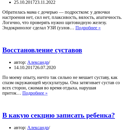
25.10.2017
23.11.2022
Обратилась мама с дочерью — подростком: у девочки
настроения нет, сил нет, плаксивость, вялость, апатичность.
Логично, что проверять нужно щитовидную железу.
Мать
Эндокринолог сделал УЗИ (узлов…
Подробнее »
и
дочь,
история
о
Восстановление суставов
щитовидной
железе
автор:
Александр
14.10.2017
26.07.2020
По моему опыту, ничто так сильно не мешает суставу, как
спазм окружающей мускулатуры. Она затягивает сустав со
всех сторон, сжимая во время отдыха, нарушая
Восстановление
приток…
Подробнее »
суставов
В какую секцию записать ребенка?
автор:
Александр