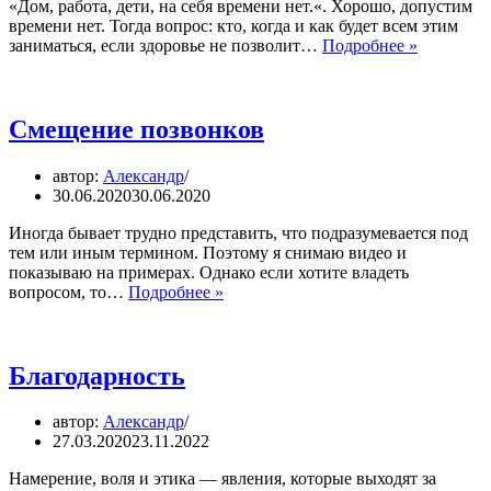
«Дом, работа, дети, на себя времени нет.«. Хорошо, допустим
к
времени нет. Тогда вопрос: кто, когда и как будет всем этим
устранен
Женское
заниматься, если здоровье не позволит…
Подробнее »
здоровье
Смещение позвонков
автор:
Александр
30.06.2020
30.06.2020
Иногда бывает трудно представить, что подразумевается под
тем или иным термином. Поэтому я снимаю видео и
показываю на примерах. Однако если хотите владеть
Смещение
вопросом, то…
Подробнее »
позвонков
Благодарность
автор:
Александр
27.03.2020
23.11.2022
Намерение, воля и этика — явления, которые выходят за