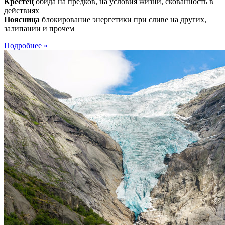
Крестец
обида на предков, на условия жизни, скованность в
действиях
Поясница
блокирование энергетики при сливе на других,
залипании и прочем
Отношение
Подробнее »
к
себе
отражается
на
позвоночнике