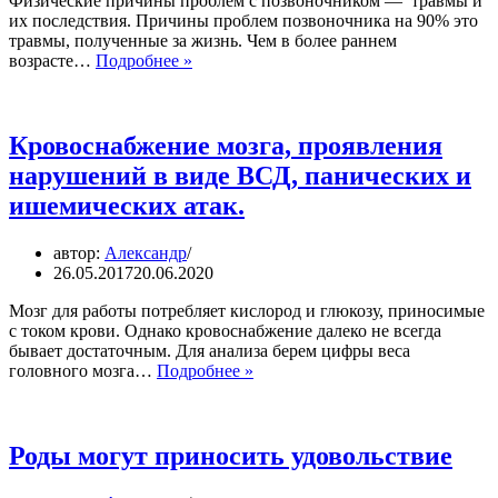
Физические причины проблем с позвоночником — травмы и
их последствия. Причины проблем позвоночника на 90% это
травмы, полученные за жизнь. Чем в более раннем
Причины
возрасте…
Подробнее »
проблем
с
позвоночником
Кровоснабжение мозга, проявления
нарушений в виде ВСД, панических и
ишемических атак.
автор:
Александр
26.05.2017
20.06.2020
Мозг для работы потребляет кислород и глюкозу, приносимые
с током крови. Однако кровоснабжение далеко не всегда
бывает достаточным. Для анализа берем цифры веса
Кровоснабжение
головного мозга…
Подробнее »
мозга,
проявления
нарушений
в
Роды могут приносить удовольствие
виде
ВСД,