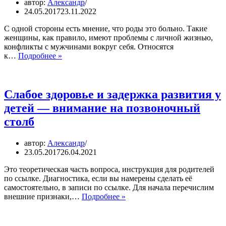
автор:
Александр
панических
24.05.2017
23.11.2022
и
ишемических
С одной стороны есть мнение, что роды это больно. Такие
атак.
женщины, как правило, имеют проблемы с личной жизнью,
конфликты с мужчинами вокруг себя. Относятся
Роды
к…
Подробнее »
могут
приносить
удовольствие
Слабое здоровье и задержка развития у
детей — внимание на позвоночный
столб
автор:
Александр
23.05.2017
26.04.2021
Это теоретическая часть вопроса, инструкция для родителей
по ссылке. Диагностика, если вы намерены сделать её
самостоятельно, в записи по ссылке. Для начала перечислим
Слабое
внешние признаки,…
Подробнее »
здоровье
и
задержка