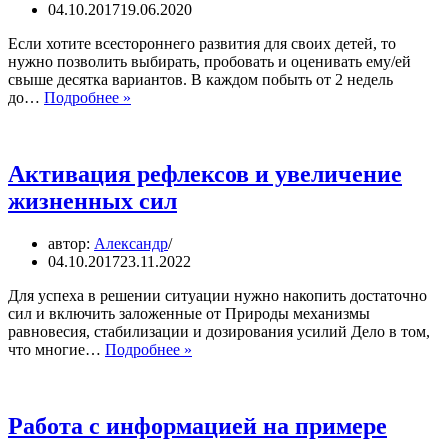
04.10.2017
19.06.2020
Если хотите всестороннего развития для своих детей, то
нужно позволить выбирать, пробовать и оценивать ему/ей
свыше десятка вариантов. В каждом побыть от 2 недель
В
до…
Подробнее »
какую
секцию
записать
ребенка?
Активация рефлексов и увеличение
жизненных сил
автор:
Александр
04.10.2017
23.11.2022
Для успеха в решении ситуации нужно накопить достаточно
сил и включить заложенные от Природы механизмы
равновесия, стабилизации и дозирования усилий Дело в том,
Активация
что многие…
Подробнее »
рефлексов
и
увеличение
жизненных
Работа с информацией на примере
сил