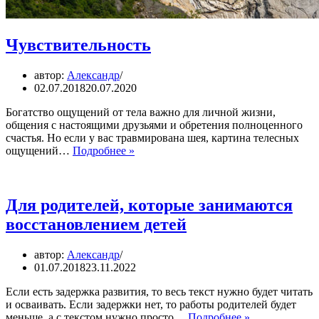
Чувствительность
автор:
Александр
02.07.2018
20.07.2020
Богатство ощущений от тела важно для личной жизни,
общения с настоящими друзьями и обретения полноценного
счастья. Но если у вас травмирована шея, картина телесных
Чувствительность
ощущений…
Подробнее »
Для родителей, которые занимаются
восстановлением детей
автор:
Александр
01.07.2018
23.11.2022
Если есть задержка развития, то весь текст нужно будет читать
и осваивать. Если задержки нет, то работы родителей будет
Для
меньше, а с текстом нужно просто…
Подробнее »