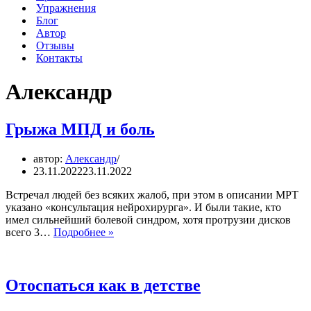
Упражнения
Блог
Автор
Отзывы
Контакты
Александр
Грыжа МПД и боль
автор:
Александр
23.11.2022
23.11.2022
Встречал людей без всяких жалоб, при этом в описании МРТ
указано «консультация нейрохирурга». И были такие, кто
имел сильнейший болевой синдром, хотя протрузии дисков
Грыжа
всего 3…
Подробнее »
МПД
и
боль
Отоспаться как в детстве