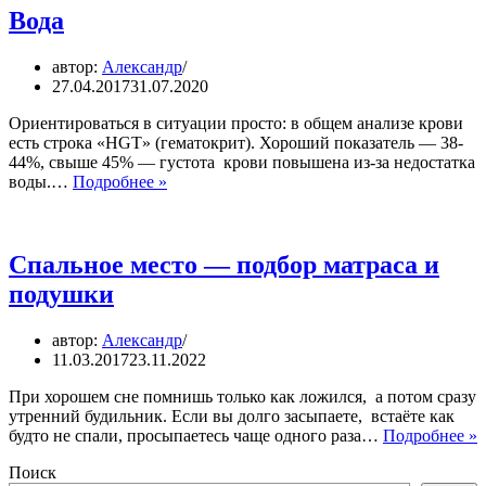
Вода
автор:
Александр
27.04.2017
31.07.2020
Ориентироваться в ситуации просто: в общем анализе крови
есть строка «HGT» (гематокрит). Хороший показатель — 38-
44%, свыше 45% — густота крови повышена из-за недостатка
Вода
воды.…
Подробнее »
Спальное место — подбор матраса и
подушки
автор:
Александр
11.03.2017
23.11.2022
При хорошем сне помнишь только как ложился, а потом сразу
утренний будильник. Если вы долго засыпаете, встаёте как
С
будто не спали, просыпаетесь чаще одного раза…
Подробнее »
м
Поиск