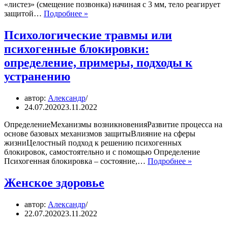
«листез» (смещение позвонка) начиная с 3 мм, тело реагирует
Диагностика
защитой…
Подробнее »
Психологические травмы или
психогенные блокировки:
определение, примеры, подходы к
устранению
автор:
Александр
24.07.2020
23.11.2022
ОпределениеМеханизмы возникновенияРазвитие процесса на
основе базовых механизмов защитыВлияние на сферы
жизниЦелостный подход к решению психогенных
блокировок, самостоятельно и с помощью Определение
Психолог
Психогенная блокировка – состояние,…
Подробнее »
травмы
или
Женское здоровье
психоген
блокировк
автор:
Александр
определен
22.07.2020
23.11.2022
примеры,
подходы