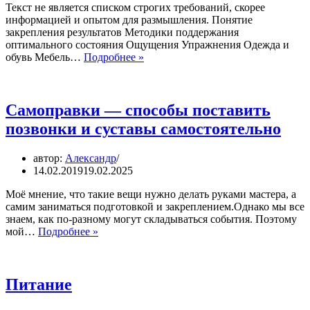
Текст не является списком строгих требований, скорее
информацией и опытом для размышления. Понятие
закрепления результатов Методики поддержания
оптимального состояния Ощущения Упражнения Одежда и
Гигиена
обувь Мебель…
Подробнее »
движения:
что
делать
перед,
Самоправки — способы поставить
во
позвонки и суставы самостоятельно
время
и
после
автор:
Александр
Правки
14.02.2019
19.02.2025
Моё мнение, что такие вещи нужно делать руками мастера, а
самим заниматься подготовкой и закреплением.Однако мы все
знаем, как по-разному могут складываться события. Поэтому
Самоправки
мой…
Подробнее »
—
способы
поставить
позвонки
Питание
и
суставы