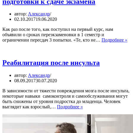
подготовки к сдаче экзамена
автор:
Александр
02.10.2017
19.06.2020
Как раз после того, как поступил на первый курс, нам
объявили о сроках переэкзаменовки в 1 семестр и
Ра
ограничении пересдач 3 попытки. «Те, кто не…
Подробнее »
с
ин
на
пр
Реабилитация после инсульта
по
к
автор:
Александр
сд
08.09.2017
30.07.2020
эк
В зависимости от тяжести повреждения мозга после инсульта,
некоторые навыки самоконтроля и самообслуживания могут
быть снижены от уровня подростка до младенца. Человек
Реабилитация
выглядит как взрослый,…
Подробнее »
после
инсульта