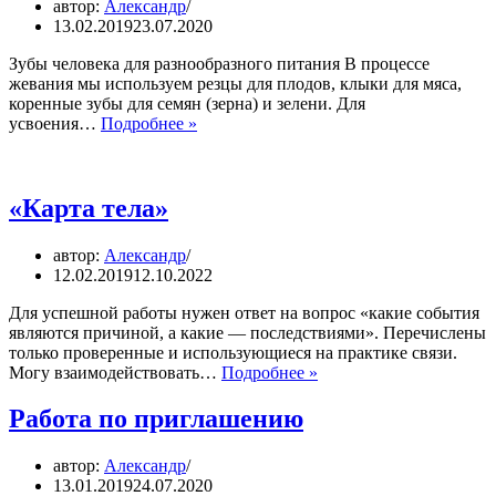
автор:
Александр
самостоятельно
13.02.2019
23.07.2020
Зубы человека для разнообразного питания В процессе
жевания мы используем резцы для плодов, клыки для мяса,
коренные зубы для семян (зерна) и зелени. Для
Питание
усвоения…
Подробнее »
«Карта тела»
автор:
Александр
12.02.2019
12.10.2022
Для успешной работы нужен ответ на вопрос «какие события
являются причиной, а какие — последствиями». Перечислены
только проверенные и использующиеся на практике связи.
«Карта
Могу взаимодействовать…
Подробнее »
тела»
Работа по приглашению
автор:
Александр
13.01.2019
24.07.2020