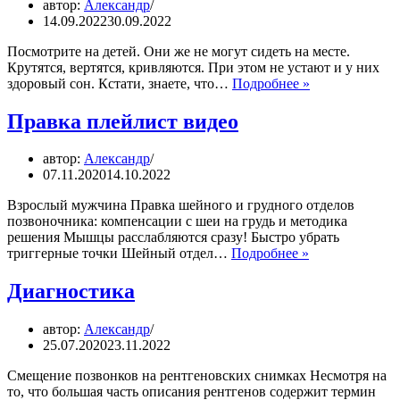
автор:
Александр
14.09.2022
30.09.2022
Посмотрите на детей. Они же не могут сидеть на месте.
Крутятся, вертятся, кривляются. При этом не устают и у них
Отоспаться
здоровый сон. Кстати, знаете, что…
Подробнее »
как
в
Правка плейлист видео
детстве
автор:
Александр
07.11.2020
14.10.2022
Взрослый мужчина Правка шейного и грудного отделов
позвоночника: компенсации с шеи на грудь и методика
решения Мышцы расслабляются сразу! Быстро убрать
Правка
триггерные точки Шейный отдел…
Подробнее »
плейлист
видео
Диагностика
автор:
Александр
25.07.2020
23.11.2022
Смещение позвонков на рентгеновских снимках Несмотря на
то, что большая часть описания рентгенов содержит термин