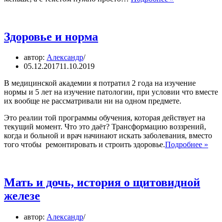
родителей,
которые
занимаются
восстановлен
Здоровье и норма
детей
автор:
Александр
05.12.2017
11.10.2019
В медицинской академии я потратил 2 года на изучение
нормы и 5 лет на изучение патологии, при условии что вместе
их вообще не рассматривали ни на одном предмете.
Это реалии той программы обучения, которая действует на
текущий момент. Что это даёт? Трансформацию воззрений,
когда и больной и врач начинают искать заболевания, вместо
Здо
того чтобы ремонтировать и строить здоровье.
Подробнее »
и
нор
Мать и дочь, история о щитовидной
железе
автор:
Александр