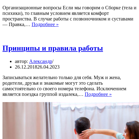
Организационные вопросы Если мы говорим о Сборке (тела и
психики), то главным условием является комфорт
пространства. В случае работы с позвоночником и суставами
Работа
— Правка,…
Подробнее »
по
приглашению
Принципы и правила работы
автор:
Александр
26.12.2018
26.04.2023
Записываться желательно только для себя. Муж и жена,
родители, друзья и знакомые могут это сделать
самостоятельно со своего номера телефона. Исключением
Принципы
является поездка группой издалека,…
Подробнее »
и
правила
работы