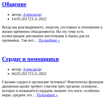
развития
Общение
у
детей
автор:
Александр
—
14.05.2017
23.11.2022
внимание
на
Когда вы разговариваете, энергия, состояние и отношение к
позвоночный
жизни временно объединяются. На эту тему есть
столб
иллюстрация: рисование кисточками и банка для их
Общение
промывки. Так вот…
Подробнее »
Сердце и помощники
автор:
Александр
04.05.2017
23.11.2022
Сколько сердец в организме человека? Фактически функция
движения крови требует участия трёх органов: основное,
которое и называется сердцем, нижнее это ноги, особенно
Сердце
икры, среднее это…
Подробнее »
и
помощники