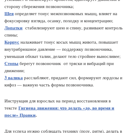
сторону сбережения позвоночника;
Шея
определяет тонус межпозвонковых мышц, влияет на
фокусировку взгляда, осанку, походку и концентрацию;
Лопатки
стабилизируют шею и спину, развивают контроль
спины;
Корпус
налаживает тонус косых мышц живота, повышает
внутрибрюшное давление — поддержку позвоночника,
уменьшая обхват талии, делают тело стройнее выносливее;
Стопы
берегут позвоночник от тряски и вибраций при
движении;
3 валика
расслабляют, придают сил, формируют лордозы и
кифоз — важную часть формы позвоночника.
Инструкция для взрослых на период восстановления в
Гигиена движения: что делать «до, во время и
тексте
после» Правки
.
Для успеха нужно соблюдать технику (позу, ритм), делать в