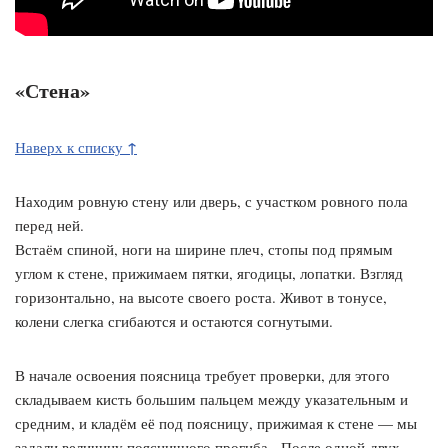
«Стена»
↑
Наверх к списку
Находим ровную стену или дверь, с участком ровного пола
перед ней.
Встаём спиной, ноги на ширине плеч, стопы под прямым
углом к стене, прижимаем пятки, ягодицы, лопатки. Взгляд
горизонтально, на высоте своего роста. Живот в тонусе,
колени слегка сгибаются и остаются согнутыми.
В начале освоения поясница требует проверки, для этого
складываем кисть большим пальцем между указательным и
средним, и кладём её под поясницу, прижимая к стене — мы
задали величину поясничного прогиба. После одной-двух