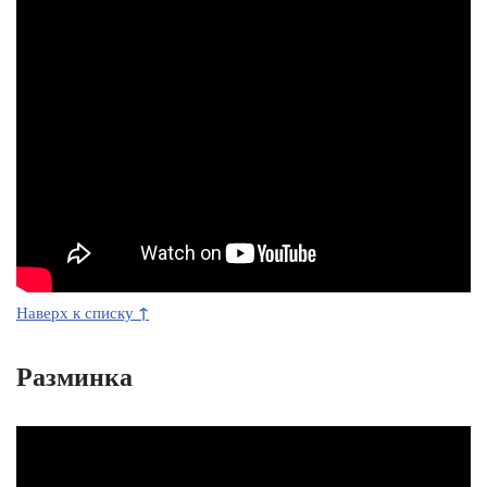
↑
Наверх к списку
Разминка